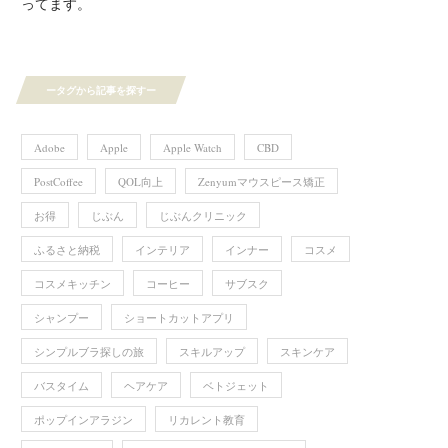
ってます。
ータグから記事を探すー
Adobe
Apple
Apple Watch
CBD
PostCoffee
QOL向上
Zenyumマウスピース矯正
お得
じぶん
じぶんクリニック
ふるさと納税
インテリア
インナー
コスメ
コスメキッチン
コーヒー
サブスク
シャンプー
ショートカットアプリ
シンプルブラ探しの旅
スキルアップ
スキンケア
バスタイム
ヘアケア
ベトジェット
ポップインアラジン
リカレント教育