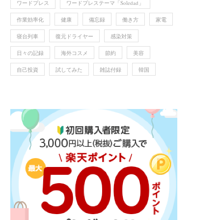
ワードプレス
ワードプレステーマ「Soledad」
作業効率化
健康
備忘録
働き方
家電
寝台列車
復元ドライヤー
感染対策
日々の記録
海外コスメ
節約
美容
自己投資
試してみた
雑誌付録
韓国