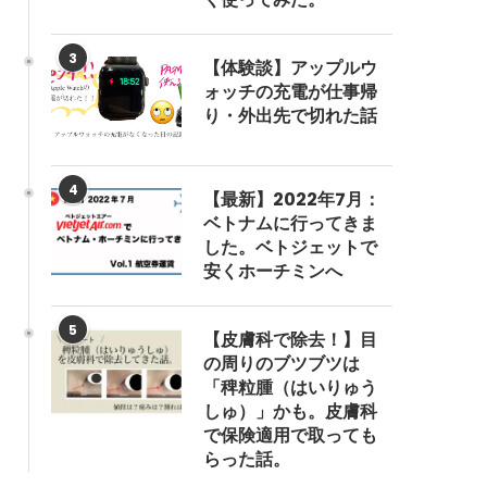
3
【体験談】アップルウ
ォッチの充電が仕事帰
り・外出先で切れた話
4
【最新】2022年7月：
ベトナムに行ってきま
した。ベトジェットで
安くホーチミンへ
5
【皮膚科で除去！】目
の周りのブツブツは
「稗粒腫（はいりゅう
しゅ）」かも。皮膚科
で保険適用で取っても
らった話。