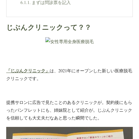
まずは問診票を記入
プランの説明を受けたり、質問をしたり
じぶんクリニックって？？
テスト照射の同意書にサイン
お医者さんの診療と看護師さんによるテスト照
射・肌の確認
再びカウンセリングの席に戻り、契約するかど
うか？？の最終段階
「じぶんクリニック」
は、2021年にオープンした新しい医療脱毛
じぶんクリニック、当日に契約決めちゃいました
クリニックです。
私が実際に契約したプラン
提携サロンに広告で見たことのあるクリニックが。契約後にもら
契約完了しました
ったパンフレットにも、姉妹院として紹介が。じぶんクリニック
友達紹介チケットもあった！
を信頼しても大丈夫だなあと思った瞬間でした。
まとめ