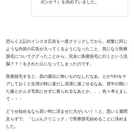
ボンか？）を決めていました。
恐らく上記のインスタ広告を一度クリックしてから、頻繁に同じ
ような内容の広告が入ってくるようになったこと、気になり医療
脱毛についてググったことから、完全に医療脱毛に行くという洗
脳？？！をされた心になってしまったのです。
医療脱毛すると、肌の露出に怖いものなしだなあ、とかVIOをケ
アしておくと生理の時に楽だし清潔に過ごせるなあ、背中の開い
た服とかムダ毛気にせずに着られるなあとか、、、色々考えまし
て・・・
どうせ始めるなら若い時に済ませた方がいい！！と、思い１週間
足らずで、「じぶんクリニック」で医療脱毛始めることに決めま
した。