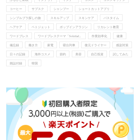
コーヒー
サブスク
シャンプー
ショートカットアプリ
シンプルブラ探しの旅
スキルアップ
スキンケア
バスタイム
ヘアケア
ベトジェット
ポップインアラジン
リカレント教育
ワードプレス
ワードプレステーマ「Soledad」
作業効率化
健康
備忘録
働き方
家電
寝台列車
復元ドライヤー
感染対策
日々の記録
海外コスメ
節約
美容
自己投資
試してみた
雑誌付録
韓国