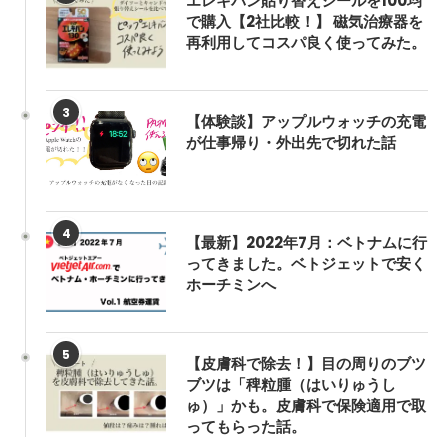
エレキバン貼り替えシールを100均
で購入【2社比較！】 磁気治療器を
再利用してコスパ良く使ってみた。
3
【体験談】アップルウォッチの充電
が仕事帰り・外出先で切れた話
4
【最新】2022年7月：ベトナムに行
ってきました。ベトジェットで安く
ホーチミンへ
5
【皮膚科で除去！】目の周りのブツ
ブツは「稗粒腫（はいりゅうし
ゅ）」かも。皮膚科で保険適用で取
ってもらった話。