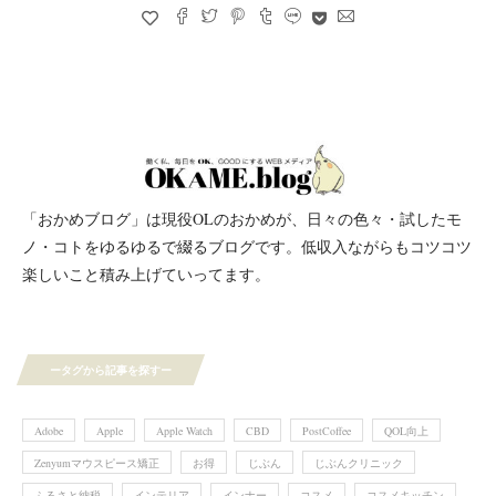
「おかめブログ」は現役OLのおかめが、日々の色々・試したモ
ノ・コトをゆるゆるで綴るブログです。低収入ながらもコツコツ
楽しいこと積み上げていってます。
ータグから記事を探すー
Adobe
Apple
Apple Watch
CBD
PostCoffee
QOL向上
Zenyumマウスピース矯正
お得
じぶん
じぶんクリニック
ふるさと納税
インテリア
インナー
コスメ
コスメキッチン