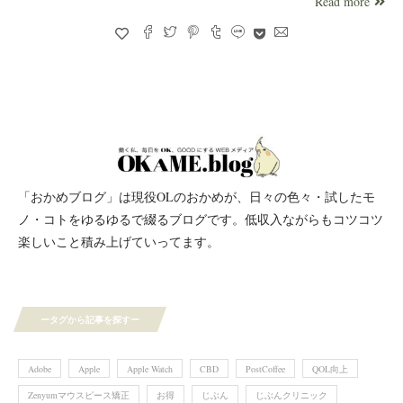
Read more
「おかめブログ」は現役OLのおかめが、日々の色々・試したモ
ノ・コトをゆるゆるで綴るブログです。低収入ながらもコツコツ
楽しいこと積み上げていってます。
ータグから記事を探すー
Adobe
Apple
Apple Watch
CBD
PostCoffee
QOL向上
Zenyumマウスピース矯正
お得
じぶん
じぶんクリニック