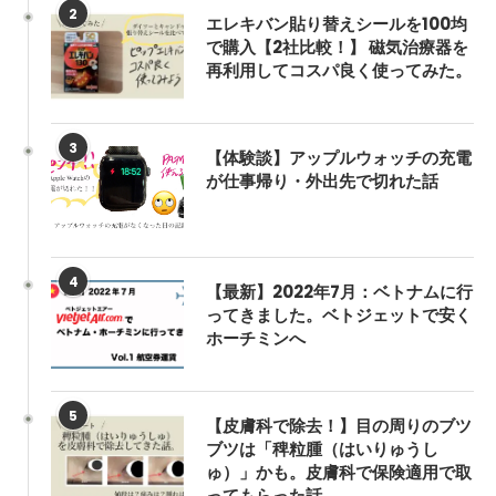
2
エレキバン貼り替えシールを100均
で購入【2社比較！】 磁気治療器を
再利用してコスパ良く使ってみた。
3
【体験談】アップルウォッチの充電
が仕事帰り・外出先で切れた話
4
【最新】2022年7月：ベトナムに行
ってきました。ベトジェットで安く
ホーチミンへ
5
【皮膚科で除去！】目の周りのブツ
ブツは「稗粒腫（はいりゅうし
ゅ）」かも。皮膚科で保険適用で取
ってもらった話。