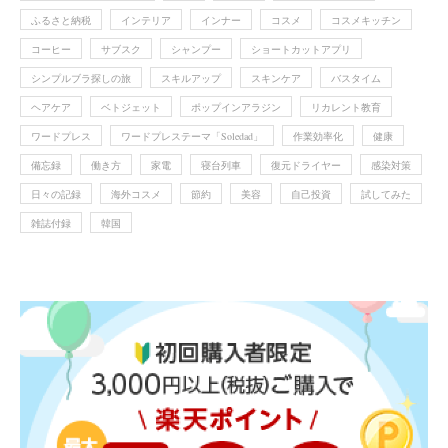
ふるさと納税
インテリア
インナー
コスメ
コスメキッチン
コーヒー
サブスク
シャンプー
ショートカットアプリ
シンプルブラ探しの旅
スキルアップ
スキンケア
バスタイム
ヘアケア
ベトジェット
ポップインアラジン
リカレント教育
ワードプレス
ワードプレステーマ「Soledad」
作業効率化
健康
備忘録
働き方
家電
寝台列車
復元ドライヤー
感染対策
日々の記録
海外コスメ
節約
美容
自己投資
試してみた
雑誌付録
韓国