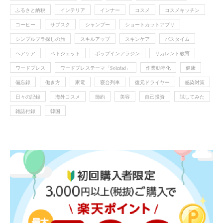
ふるさと納税
インテリア
インナー
コスメ
コスメキッチン
コーヒー
サブスク
シャンプー
ショートカットアプリ
シンプルブラ探しの旅
スキルアップ
スキンケア
バスタイム
ヘアケア
ベトジェット
ポップインアラジン
リカレント教育
ワードプレス
ワードプレステーマ「Soledad」
作業効率化
健康
備忘録
働き方
家電
寝台列車
復元ドライヤー
感染対策
日々の記録
海外コスメ
節約
美容
自己投資
試してみた
雑誌付録
韓国