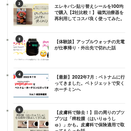
2
エレキバン貼り替えシールを100均
で購入【2社比較！】 磁気治療器を
再利用してコスパ良く使ってみた。
3
【体験談】アップルウォッチの充電
が仕事帰り・外出先で切れた話
4
【最新】2022年7月：ベトナムに行
ってきました。ベトジェットで安く
ホーチミンへ
5
【皮膚科で除去！】目の周りのブツ
ブツは「稗粒腫（はいりゅうし
ゅ）」かも。皮膚科で保険適用で取
ってもらった話。