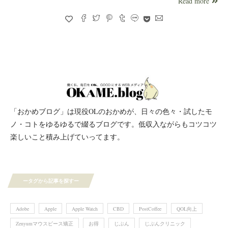
Read more
「おかめブログ」は現役OLのおかめが、日々の色々・試したモ
ノ・コトをゆるゆるで綴るブログです。低収入ながらもコツコツ
楽しいこと積み上げていってます。
ータグから記事を探すー
Adobe
Apple
Apple Watch
CBD
PostCoffee
QOL向上
Zenyumマウスピース矯正
お得
じぶん
じぶんクリニック