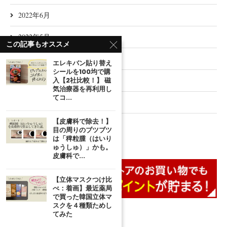
2022年6月
2022年5月
この記事もオススメ
2022年4月
エレキバン貼り替え
シールを100均で購
入【2社比較！】 磁
2022年3月
気治療器を再利用し
てコ...
2022年2月
【皮膚科で除去！】
2022年1月
目の周りのブツブツ
は「稗粒腫（はいり
ゅうしゅ）」かも。
皮膚科で...
【立体マスクつけ比
べ：着画】最近薬局
で買った韓国立体マ
スクを４種類ためし
てみた