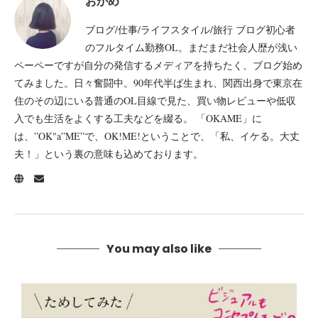
おかめ
ブログ/仕事/ライフスタイル/旅行 ブログ初心者
のフルタイム勤務OL。まだまだ社会人歴が浅い
ペーペーですが自分の発信するメディアを持ちたく、ブログ始め
てみました。日々奮闘中。90年代半ば生まれ、関西出身で東京在
住のその辺にいる普通のOL目線で見た、買い物レビューや低収
入でも生活をよくする工夫などを綴る。 「OKAME」に
は、”OK"a”ME”で、OK!ME!ということで、「私、イケる。大丈
夫！」という裏の意味も込めております。
You may also like