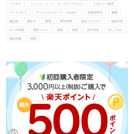
ヘアケア
ベトジェット
ポップインアラジン
リカレント教育
ワードプレス
ワードプレステーマ「Soledad」
作業効率化
健康
備忘録
働き方
家電
寝台列車
復元ドライヤー
感染対策
日々の記録
海外コスメ
節約
美容
自己投資
試してみた
雑誌付録
韓国