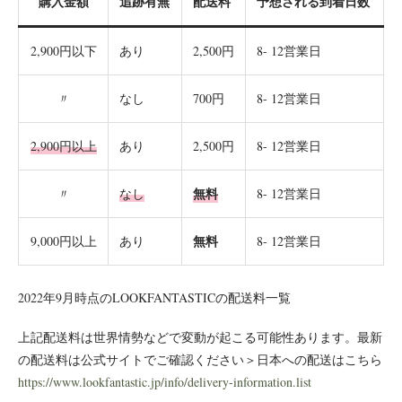
購入金額
追跡有無
配送料
予想される到着日数
2,900円以下
あり
2,500円
8- 12営業日
〃
なし
700円
8- 12営業日
2,900円以上
あり
2,500円
8- 12営業日
無料
〃
なし
8- 12営業日
無料
9,000円以上
あり
8- 12営業日
2022年9月時点のLOOKFANTASTICの配送料一覧
上記配送料は世界情勢などで変動が起こる可能性あります。最新
の配送料は公式サイトでご確認ください＞日本への配送はこちら
https://www.lookfantastic.jp/info/delivery-information.list