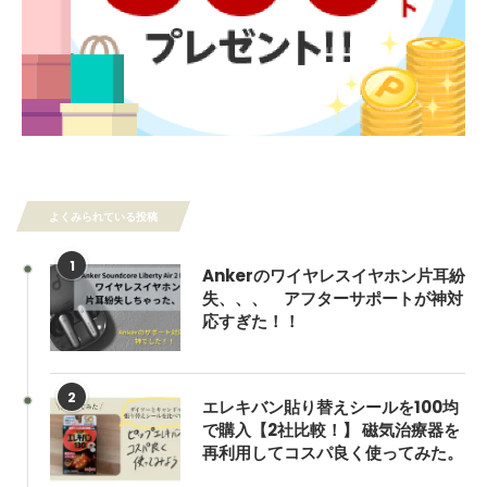
よくみられている投稿
1
Ankerのワイヤレスイヤホン片耳紛
失、、、 アフターサポートが神対
応すぎた！！
2
エレキバン貼り替えシールを100均
で購入【2社比較！】 磁気治療器を
再利用してコスパ良く使ってみた。