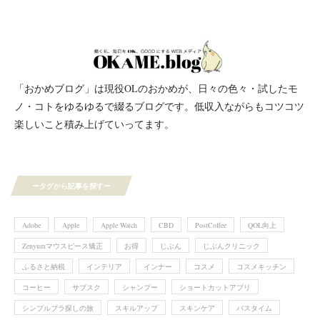
「おかめブログ」は現役OLのおかめが、日々の色々・試したモ
ノ・コトをゆるゆるで綴るブログです。低収入ながらもコツコツ
楽しいこと積み上げていってます。
ータグから記事を探すー
Adobe
Apple
Apple Watch
CBD
PostCoffee
QOL向上
Zenyumマウスピース矯正
お得
じぶん
じぶんクリニック
ふるさと納税
インテリア
インナー
コスメ
コスメキッチン
コーヒー
サブスク
シャンプー
ショートカットアプリ
シンプルブラ探しの旅
スキルアップ
スキンケア
バスタイム