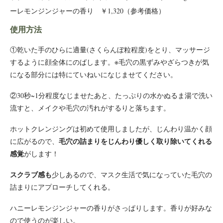
ーレモンジンジャーの香り ￥1,320（参考価格）
使用方法
①乾いた手のひらに適量(さくらんぼ粒程度)をとり、マッサージ
するように顔全体にのばします。※毛穴の黒ずみやざらつきが気
になる部分には特にていねいになじませてください。
②30秒~1分程度なじませたあと、たっぷりの水かぬるま湯で洗い
流すと、メイクや毛穴の汚れがするりと落ちます。
ホットクレンジングは初めて使用しましたが、じんわり温かく顔
毛穴の詰まりをじんわり優しく取り除いてくれる
に広がるので、
感覚
がします！
スクラブ感も
少しあるので、マスク生活で気になっていた毛穴の
詰まりにアプローチしてくれる。
ハニーレモンジンジャーの香りがさっぱりします。香りが好みな
ので使うのが楽しい。